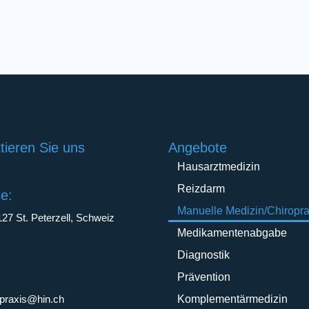
tieren Sie uns
Angebote
Hausarztmedizin
Reizdarm
e:
Manuelle Medizin/Chiropra
127 St. Peterzell, Schweiz
Medikamentenabgabe
Diagnostik
:
Prävention
lpraxis@hin.ch
Komplementärmedizin