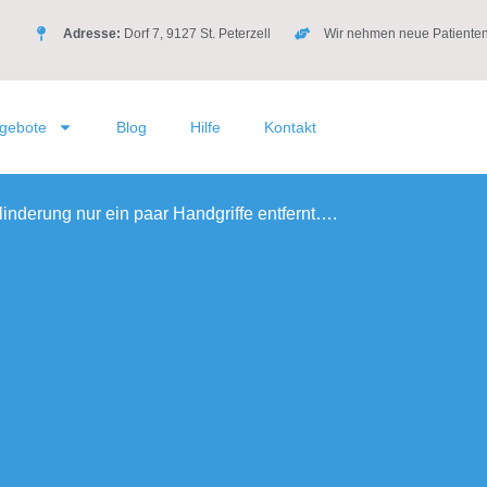
Adresse:
Dorf 7, 9127 St. Peterzell
Wir nehmen neue Patienten
gebote
Blog
Hilfe
Kontakt
linderung nur ein paar Handgriffe entfernt….