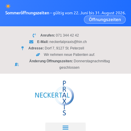
Zum
Inhalt
Sommeröffnungszeiten
– gültig vom 22. Juni bis 31. August 2026.
springen
Öffnungszeiten
Anrufen:
071 344 42 42
E-Mail:
neckertalpraxis@hin.ch
Adresse:
Dorf 7, 9127 St. Peterzell
Wir nehmen neue Patienten auf.
Änderung Öffnungszeiten:
Donnerstagnachmittag
geschlossen