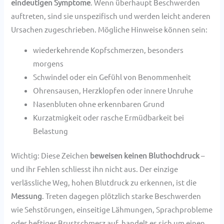
eindeutigen Symptome
. Wenn überhaupt Beschwerden
auftreten, sind sie unspezifisch und werden leicht anderen
Ursachen zugeschrieben. Mögliche Hinweise können sein:
wiederkehrende Kopfschmerzen, besonders
morgens
Schwindel oder ein Gefühl von Benommenheit
Ohrensausen, Herzklopfen oder innere Unruhe
Nasenbluten ohne erkennbaren Grund
Kurzatmigkeit oder rasche Ermüdbarkeit bei
Belastung
Wichtig: Diese Zeichen
beweisen keinen Bluthochdruck
–
und ihr Fehlen schliesst ihn nicht aus. Der einzige
verlässliche Weg, hohen Blutdruck zu erkennen, ist die
Messung
. Treten dagegen plötzlich starke Beschwerden
wie Sehstörungen, einseitige Lähmungen, Sprachprobleme
oder heftiger Brustschmerz auf, handelt es sich um einen